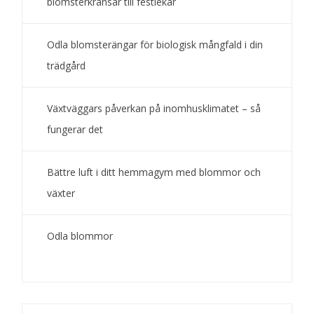
blomsterkransar till festlekar
Odla blomsterängar för biologisk mångfald i din
trädgård
Växtväggars påverkan på inomhusklimatet – så
fungerar det
Bättre luft i ditt hemmagym med blommor och
växter
Odla blommor