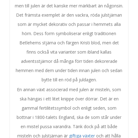
men till julen är det kanske mer märkbart än någonsin.
Det främsta exemplet är den vackra, röda julstjärnan
som är mycket dekorativ och passar i hemmets alla
hörn. Dess form symboliserar enligt traditionen
Betlehems stjärna och färgen Kristi blod, men det
finns också vita varianter som ibland kallas
adventsstjärnor då många förr tiden dekorerade
hemmen med dem under tiden innan julen och sedan
bytte till en röd på juldagen.
En annan växt associerad med julen är misteln, som
ska hängas i ett litet knippe över dörrar. Det är en
gammal fertilitetssymbol och enligt seden, som
bottnar i 1800-talets England, ska de som står under
en mistel pussa varandra. Tänk dock på att både
misteln och julstjärnan är
giftiga växter
och att hålla