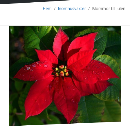
Hem
/
Inomhusväxter
/
Blommor till julen