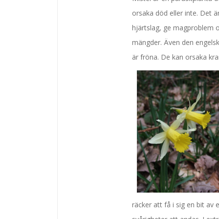
orsaka död eller inte. Det
hjärtslag, ge magproblem o
mängder. Även den engelska 
är fröna. De kan orsaka kra
räcker att få i sig en bit a