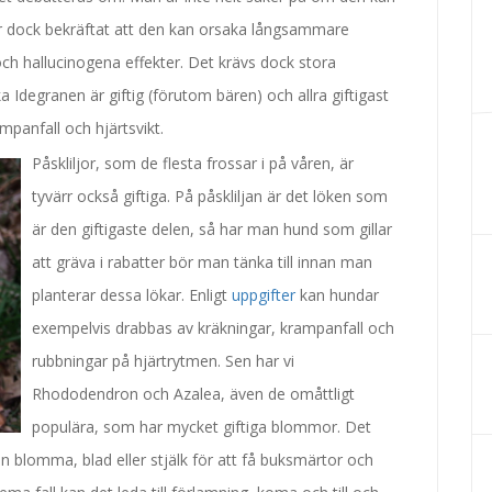
 är dock bekräftat att den kan orsaka långsammare
ch hallucinogena effekter. Det krävs dock stora
Idegranen är giftig (förutom bären) och allra giftigast
mpanfall och hjärtsvikt.
Påskliljor, s
om de flesta frossar i på våren, är
tyvärr också giftiga. På påskliljan är det löken som
är den giftigaste delen, så har man hund som gillar
att gräva i rabatter bör man tänka till innan man
planterar dessa lökar. Enligt
uppgifter
kan hundar
exempelvis drabbas av kräkningar, krampanfall och
rubbningar på hjärtrytmen. Sen har vi
Rhododendron och Azalea, även de omåttligt
populära, som har mycket giftiga blommor. Det
v en blomma, blad eller stjälk för att få buksmärtor och