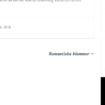
rema fall kan det leda till förlamning, koma och till och
9, 2018
Romantiska blommor
Vi