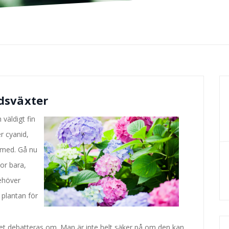
dsväxter
väldigt fin
r cyanid,
a med. Gå nu
tor bara,
ehöver
v plantan för
det debatteras om. Man är inte helt säker på om den kan