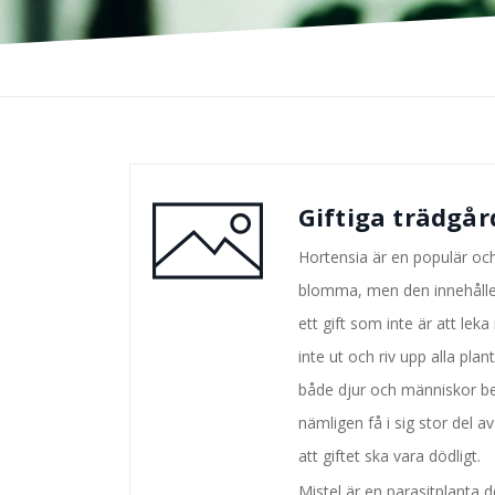
Giftiga trädgår
Hortensia är en populär och 
blomma, men den innehålle
ett gift som inte är att lek
inte ut och riv upp alla plan
både djur och människor b
nämligen få i sig stor del a
att giftet ska vara dödligt.
Mistel är en parasitplanta 