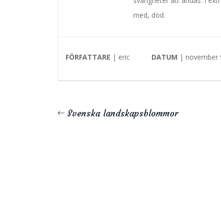
svårigheter att andas. I ext
med, död.
FÖRFATTARE
| eric
DATUM
| november 
Svenska landskapsblommor