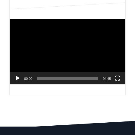
Videospelare
00:00
04:45